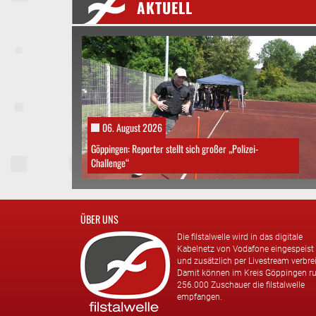
AKTUELL
06. August 2026
Göppingen: Reporter stellt sich großer „Polizei-
Challenge“
ÜBER UNS
Die filstalwelle wird in das digitale
Kabelnetz von Vodafone eingespeist
und zusätzlich per Livestream verbrei
Damit können im Kreis Göppingen r
256.000 Zuschauer die filstalwelle
empfangen.