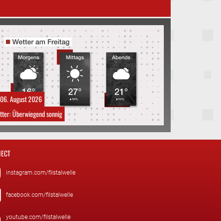
06. August 2026
tter: Überwiegend sonnig
ECT
instagram.com/filstalwelle
facebook.com/filstalwelle
youtube.com/filstalwelle