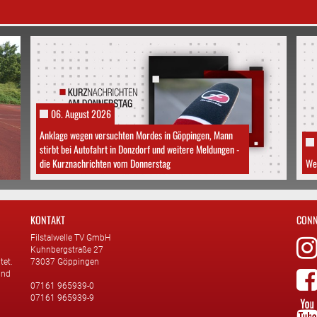
06. August 2026
Anklage wegen versuchten Mordes in Göppingen, Mann
stirbt bei Autofahrt in Donzdorf und weitere Meldungen -
die Kurznachrichten vom Donnerstag
We
KONTAKT
CONN
Filstalwelle TV GmbH
Kuhnbergstraße 27
tet.
73037 Göppingen
und
07161 965939-0
07161 965939-9