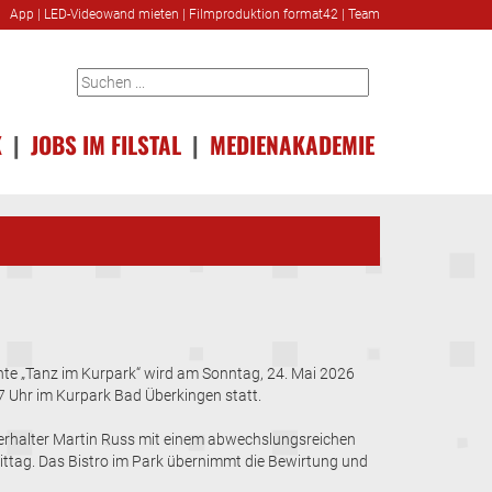
App
|
LED-Videowand mieten
|
Filmproduktion format42
|
Team
K
|
JOBS IM FILSTAL
|
MEDIENAKADEMIE
nte „Tanz im Kurpark“ wird am Sonntag, 24. Mai 2026
7 Uhr im Kurpark Bad Überkingen statt.
terhalter Martin Russ mit einem abwechslungsreichen
ttag. Das Bistro im Park übernimmt die Bewirtung und