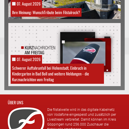
07. August 2026
Ihre Meinung: WunschTribute beim Filstalrock?
07. August 2026
Schwerer Auffahrunfall bei Hohenstadt, Einbruch in
Kindergarten in Bad Boll und weitere Meldungen - die
Kurznachrichten vom Freitag
ÜBER UNS
Die filstalwelle wird in das digitale Kabelnetz
von Vodafone eingespeist und zusätzlich per
Livestream verbreitet. Damit können im Kreis
Göppingen rund 256.000 Zuschauer die