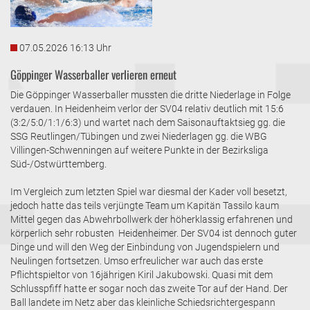
07.05.2026 16:13 Uhr
Göppinger Wasserballer verlieren erneut
Die Göppinger Wasserballer mussten die dritte Niederlage in Folge
verdauen. In Heidenheim verlor der SV04 relativ deutlich mit 15:6
(3:2/5:0/1:1/6:3) und wartet nach dem Saisonauftaktsieg gg. die
SSG Reutlingen/Tübingen und zwei Niederlagen gg. die WBG
Villingen-Schwenningen auf weitere Punkte in der Bezirksliga
Süd-/Ostwürttemberg.
Im Vergleich zum letzten Spiel war diesmal der Kader voll besetzt,
jedoch hatte das teils verjüngte Team um Kapitän Tassilo kaum
Mittel gegen das Abwehrbollwerk der höherklassig erfahrenen und
körperlich sehr robusten Heidenheimer. Der SV04 ist dennoch guter
Dinge und will den Weg der Einbindung von Jugendspielern und
Neulingen fortsetzen. Umso erfreulicher war auch das erste
Pflichtspieltor von 16jährigen Kiril Jakubowski. Quasi mit dem
Schlusspfiff hatte er sogar noch das zweite Tor auf der Hand. Der
Ball landete im Netz aber das kleinliche Schiedsrichtergespann