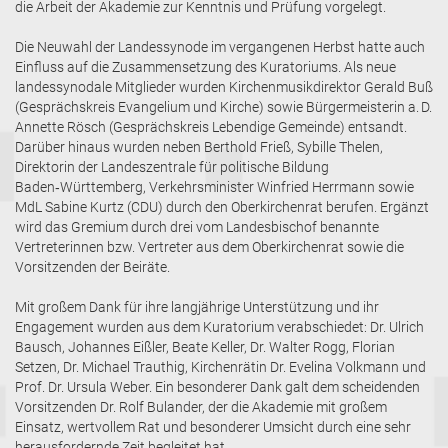
die Arbeit der Akademie zur Kenntnis und Prüfung vorgelegt.
Die Neuwahl der Landessynode im vergangenen Herbst hatte auch
Einfluss auf die Zusammensetzung des Kuratoriums. Als neue
landessynodale Mitglieder wurden Kirchenmusikdirektor Gerald Buß
(Gesprächskreis Evangelium und Kirche) sowie Bürgermeisterin a. D.
Annette Rösch (Gesprächskreis Lebendige Gemeinde) entsandt.
Darüber hinaus wurden neben Berthold Frieß, Sybille Thelen,
Direktorin der Landeszentrale für politische Bildung
Baden‑Württemberg, Verkehrsminister Winfried Herrmann sowie
MdL Sabine Kurtz (CDU) durch den Oberkirchenrat berufen. Ergänzt
wird das Gremium durch drei vom Landesbischof benannte
Vertreterinnen bzw. Vertreter aus dem Oberkirchenrat sowie die
Vorsitzenden der Beiräte.
Mit großem Dank für ihre langjährige Unterstützung und ihr
Engagement wurden aus dem Kuratorium verabschiedet: Dr. Ulrich
Bausch, Johannes Eißler, Beate Keller, Dr. Walter Rogg, Florian
Setzen, Dr. Michael Trauthig, Kirchenrätin Dr. Evelina Volkmann und
Prof. Dr. Ursula Weber. Ein besonderer Dank galt dem scheidenden
Vorsitzenden Dr. Rolf Bulander, der die Akademie mit großem
Einsatz, wertvollem Rat und besonderer Umsicht durch eine sehr
herausfordernde Zeit begleitet hat.