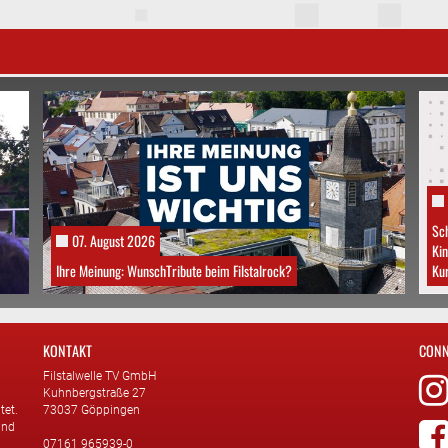
Sch
07. August 2026
Kin
Ihre Meinung: WunschTribute beim Filstalrock?
Kur
KONTAKT
CONN
Filstalwelle TV GmbH
Kuhnbergstraße 27
tet.
73037 Göppingen
und
07161 965939-0