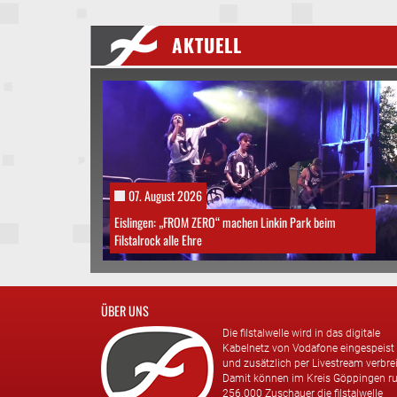
AKTUELL
07. August 2026
Eislingen: „FROM ZERO“ machen Linkin Park beim
Filstalrock alle Ehre
ÜBER UNS
Die filstalwelle wird in das digitale
Kabelnetz von Vodafone eingespeist
und zusätzlich per Livestream verbrei
Damit können im Kreis Göppingen r
256.000 Zuschauer die filstalwelle