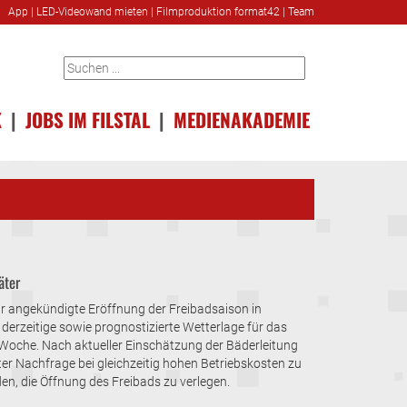
App
|
LED-Videowand mieten
|
Filmproduktion format42
|
Team
K
|
JOBS IM FILSTAL
|
MEDIENAKADEMIE
äter
hr angekündigte Eröffnung der Freibadsaison in
derzeitige sowie prognostizierte Wetterlage für das
che. Nach aktueller Einschätzung der Bäderleitung
ter Nachfrage bei gleichzeitig hohen Betriebskosten zu
n, die Öffnung des Freibads zu verlegen.