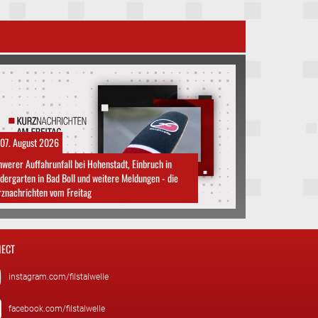
07. August 2026
werer Auffahrunfall bei Hohenstadt, Einbruch in
dergarten in Bad Boll und weitere Meldungen - die
znachrichten vom Freitag
ECT
instagram.com/filstalwelle
facebook.com/filstalwelle