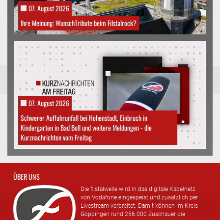
07. August 2026
Ihre Meinung: WunschTribute beim Filstalrock?
07. August 2026
Schwerer Auffahrunfall bei Hohenstadt, Einbruch in
Kindergarten in Bad Boll und weitere Meldungen - die
Kurznachrichten vom Freitag
ÜBER UNS
Die filstalwelle wird in das digitale Kabelnetz
von Vodafone eingespeist und zusätzlich per
Livestream verbreitet. Damit können im Kreis
Göppingen rund 256.000 Zuschauer die