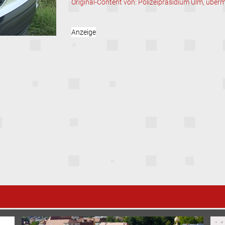
Original-Content von: Polizeipräsidium Ulm, überm