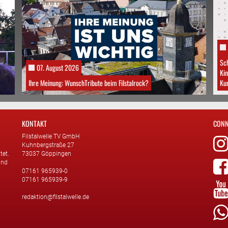
Sch
07. August 2026
Kin
Ihre Meinung: WunschTribute beim Filstalrock?
Kur
KONTAKT
CONN
Filstalwelle TV GmbH
Kuhnbergstraße 27
tet.
73037 Göppingen
und
07161 965939-0
07161 965939-9
redaktion@filstalwelle.de