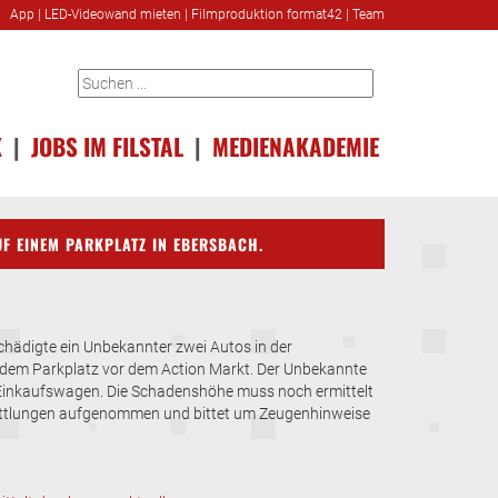
App
|
LED-Videowand mieten
|
Filmproduktion format42
|
Team
K
|
JOBS IM FILSTAL
|
MEDIENAKADEMIE
F EINEM PARKPLATZ IN EBERSBACH.
chädigte ein Unbekannter zwei Autos in der
dem Parkplatz vor dem Action Markt. Der Unbekannte
Einkaufswagen. Die Schadenshöhe muss noch ermittelt
mittlungen aufgenommen und bittet um Zeugenhinweise