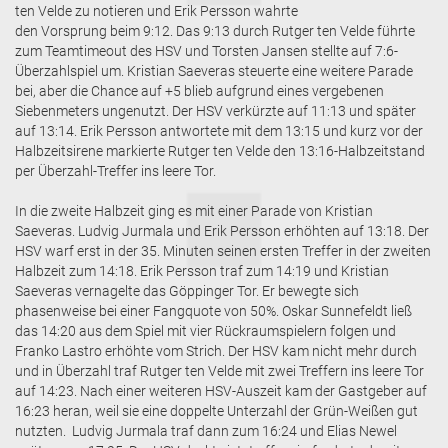
ten Velde zu notieren und Erik Persson wahrte
den Vorsprung beim 9:12. Das 9:13 durch Rutger ten Velde führte
zum Teamtimeout des HSV und Torsten Jansen stellte auf 7:6-
Überzahlspiel um. Kristian Saeveras steuerte eine weitere Parade
bei, aber die Chance auf +5 blieb aufgrund eines vergebenen
Siebenmeters ungenutzt. Der HSV verkürzte auf 11:13 und später
auf 13:14. Erik Persson antwortete mit dem 13:15 und kurz vor der
Halbzeitsirene markierte Rutger ten Velde den 13:16-Halbzeitstand
per Überzahl-Treffer ins leere Tor.
In die zweite Halbzeit ging es mit einer Parade von Kristian
Saeveras. Ludvig Jurmala und Erik Persson erhöhten auf 13:18. Der
HSV warf erst in der 35. Minuten seinen ersten Treffer in der zweiten
Halbzeit zum 14:18. Erik Persson traf zum 14:19 und Kristian
Saeveras vernagelte das Göppinger Tor. Er bewegte sich
phasenweise bei einer Fangquote von 50%. Oskar Sunnefeldt ließ
das 14:20 aus dem Spiel mit vier Rückraumspielern folgen und
Franko Lastro erhöhte vom Strich. Der HSV kam nicht mehr durch
und in Überzahl traf Rutger ten Velde mit zwei Treffern ins leere Tor
auf 14:23. Nach einer weiteren HSV-Auszeit kam der Gastgeber auf
16:23 heran, weil sie eine doppelte Unterzahl der Grün-Weißen gut
nutzten. Ludvig Jurmala traf dann zum 16:24 und Elias Newel