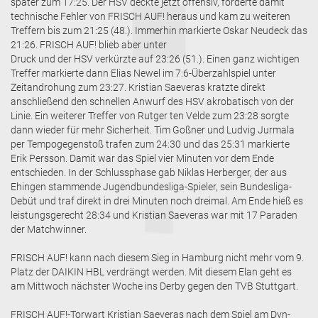
später zum 17:25. Der HSV deckte jetzt offensiv, forderte damit
technische Fehler von FRISCH AUF! heraus und kam zu weiteren
Treffern bis zum 21:25 (48.). Immerhin markierte Oskar Neudeck das
21:26. FRISCH AUF! blieb aber unter
Druck und der HSV verkürzte auf 23:26 (51.). Einen ganz wichtigen
Treffer markierte dann Elias Newel im 7:6-Überzahlspiel unter
Zeitandrohung zum 23:27. Kristian Saeveras kratzte direkt
anschließend den schnellen Anwurf des HSV akrobatisch von der
Linie. Ein weiterer Treffer von Rutger ten Velde zum 23:28 sorgte
dann wieder für mehr Sicherheit. Tim Goßner und Ludvig Jurmala
per Tempogegenstoß trafen zum 24:30 und das 25:31 markierte
Erik Persson. Damit war das Spiel vier Minuten vor dem Ende
entschieden. In der Schlussphase gab Niklas Herberger, der aus
Ehingen stammende Jugendbundesliga-Spieler, sein Bundesliga-
Debüt und traf direkt in drei Minuten noch dreimal. Am Ende hieß es
leistungsgerecht 28:34 und Kristian Saeveras war mit 17 Paraden
der Matchwinner.
FRISCH AUF! kann nach diesem Sieg in Hamburg nicht mehr vom 9.
Platz der DAIKIN HBL verdrängt werden. Mit diesem Elan geht es
am Mittwoch nächster Woche ins Derby gegen den TVB Stuttgart.
FRISCH AUF!-Torwart Kristian Saeveras nach dem Spiel am Dyn-