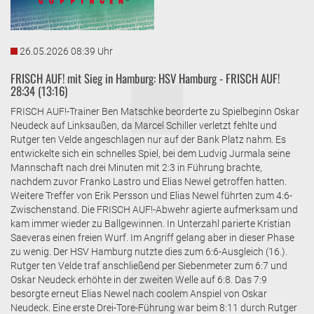
26.05.2026 08:39 Uhr
FRISCH AUF! mit Sieg in Hamburg: HSV Hamburg - FRISCH AUF!
28:34 (13:16)
FRISCH AUF!-Trainer Ben Matschke beorderte zu Spielbeginn Oskar
Neudeck auf Linksaußen, da Marcel Schiller verletzt fehlte und
Rutger ten Velde angeschlagen nur auf der Bank Platz nahm. Es
entwickelte sich ein schnelles Spiel, bei dem Ludvig Jurmala seine
Mannschaft nach drei Minuten mit 2:3 in Führung brachte,
nachdem zuvor Franko Lastro und Elias Newel getroffen hatten.
Weitere Treffer von Erik Persson und Elias Newel führten zum 4:6-
Zwischenstand. Die FRISCH AUF!-Abwehr agierte aufmerksam und
kam immer wieder zu Ballgewinnen. In Unterzahl parierte Kristian
Saeveras einen freien Wurf. Im Angriff gelang aber in dieser Phase
zu wenig. Der HSV Hamburg nutzte dies zum 6:6-Ausgleich (16.).
Rutger ten Velde traf anschließend per Siebenmeter zum 6:7 und
Oskar Neudeck erhöhte in der zweiten Welle auf 6:8. Das 7:9
besorgte erneut Elias Newel nach coolem Anspiel von Oskar
Neudeck. Eine erste Drei-Tore-Führung war beim 8:11 durch Rutger