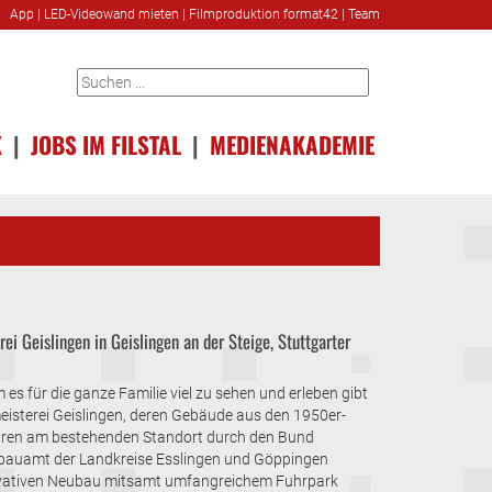
App
|
LED-Videowand mieten
|
Filmproduktion format42
|
Team
K
|
JOBS IM FILSTAL
|
MEDIENAKADEMIE
ei Geislingen in Geislingen an der Steige, Stuttgarter
es für die ganze Familie viel zu sehen und erleben gibt
eisterei Geislingen, deren Gebäude aus den 1950er-
ren am bestehenden Standort durch den Bund
nbauamt der Landkreise Esslingen und Göppingen
innovativen Neubau mitsamt umfangreichem Fuhrpark