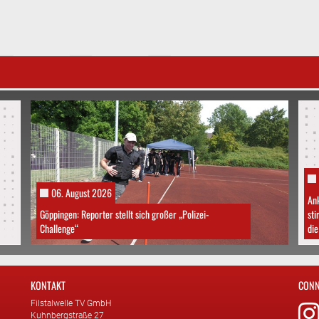
06. August 2026
An
Göppingen: Reporter stellt sich großer „Polizei-
sti
Challenge“
die
KONTAKT
CONN
Filstalwelle TV GmbH
Kuhnbergstraße 27