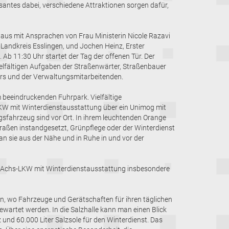
ssantes dabei, verschiedene Attraktionen sorgen dafür,
baus mit Ansprachen von Frau Ministerin Nicole Razavi
andkreis Esslingen, und Jochen Heinz, Erster
Ab 11:30 Uhr startet der Tag der offenen Tür. Der
 vielfältigen Aufgaben der Straßenwärter, Straßenbauer
rs und der Verwaltungsmitarbeitenden.
 beeindruckenden Fuhrpark. Vielfältige
KW mit Winterdienstausstattung über ein Unimog mit
fahrzeug sind vor Ort. In ihrem leuchtenden Orange
traßen instandgesetzt, Grünpflege oder der Winterdienst
an sie aus der Nähe und in Ruhe in und vor der
 3-Achs-LKW mit Winterdienstausstattung insbesondere
en, wo Fahrzeuge und Gerätschaften für ihren täglichen
ewartet werden. In die Salzhalle kann man einen Blick
 und 60.000 Liter Salzsole für den Winterdienst. Das