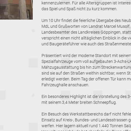
kennenzulernen. Für alle Altersgruppen ist Intere
das Spiel und Spaß nicht zu kurz kommen.
Um 10 Uhr findet die feierliche Übergabe des Neu
MdL und Grußworten von Landrat Marcel Musolf, L
Landesbeamter des Landkreises Göppingen, statt. 
verspricht einen nicht alltäglichen Einblick in die
und Baugeräteführer wie auch des Straßenmeiste
Präsentiert wird der moderne Standort mit seinem
Spezialfahrzeuge vom voll aufgebauten 3-Achs-L
Mähzugausstattung bis hin zum Streckenwartungs
sind sie auf den Straßen weithin sichtbar, wenn S
erledigt werden. Beim Tag der offenen Tür kann m
Fahrzeughalle anschauen.
Ein besonderes Highlight ist die Vorstellung des
mit seinem 3,4 Meter breiten Schneepflug.
Ein Besuch des Werkstattbereichs darf nicht fehl
Einsatz auf Kreis-, Bundes- und Landesstrassen g
werfen. Hier lagern aktuell rund 1.440 Tonnen Salz