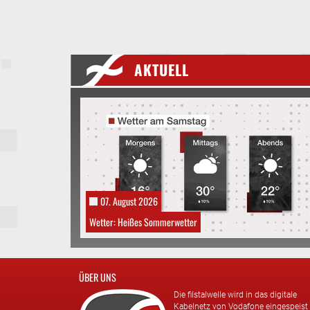
AKTUELL
07. August 2026
Wetter: Heißes Sommerwetter
ÜBER UNS
Die filstalwelle wird in das digitale
Kabelnetz von Vodafone eingespeist