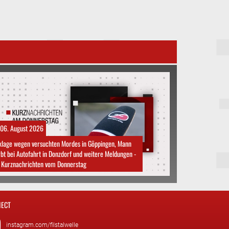
06. August 2026
klage wegen versuchten Mordes in Göppingen, Mann
rbt bei Autofahrt in Donzdorf und weitere Meldungen -
 Kurznachrichten vom Donnerstag
ECT
instagram.com/filstalwelle