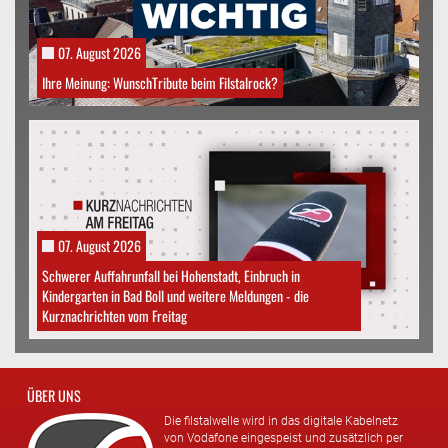
07. August 2026
Ihre Meinung: WunschTribute beim Filstalrock?
07. August 2026
Schwerer Auffahrunfall bei Hohenstadt, Einbruch in
Kindergarten in Bad Boll und weitere Meldungen - die
Kurznachrichten vom Freitag
ÜBER UNS
Die filstalwelle wird in das digitale Kabelnetz
von Vodafone eingespeist und zusätzlich per