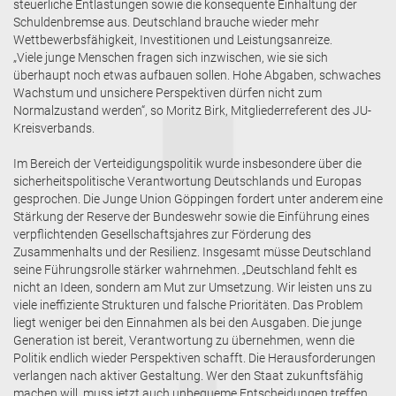
steuerliche Entlastungen sowie die konsequente Einhaltung der
Schuldenbremse aus. Deutschland brauche wieder mehr
Wettbewerbsfähigkeit, Investitionen und Leistungsanreize.
„Viele junge Menschen fragen sich inzwischen, wie sie sich
überhaupt noch etwas aufbauen sollen. Hohe Abgaben, schwaches
Wachstum und unsichere Perspektiven dürfen nicht zum
Normalzustand werden“, so Moritz Birk, Mitgliederreferent des JU-
Kreisverbands.
Im Bereich der Verteidigungspolitik wurde insbesondere über die
sicherheitspolitische Verantwortung Deutschlands und Europas
gesprochen. Die Junge Union Göppingen fordert unter anderem eine
Stärkung der Reserve der Bundeswehr sowie die Einführung eines
verpflichtenden Gesellschaftsjahres zur Förderung des
Zusammenhalts und der Resilienz. Insgesamt müsse Deutschland
seine Führungsrolle stärker wahrnehmen. „Deutschland fehlt es
nicht an Ideen, sondern am Mut zur Umsetzung. Wir leisten uns zu
viele ineffiziente Strukturen und falsche Prioritäten. Das Problem
liegt weniger bei den Einnahmen als bei den Ausgaben. Die junge
Generation ist bereit, Verantwortung zu übernehmen, wenn die
Politik endlich wieder Perspektiven schafft. Die Herausforderungen
verlangen nach aktiver Gestaltung. Wer den Staat zukunftsfähig
machen will, muss jetzt auch unbequeme Entscheidungen treffen.