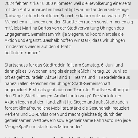
2024 fehlten zirka 10.000 Kilometer, weil die Bevölkerung einerseits
mit den Aufräumarbeiten beschäftigt war und andererseits einige
Radwege in dem betroffenen Bereichen kaum nutzbar waren. „Die
Menschen in Uhingen und den Stadtteilen radeln sonst immer emsig
mit“, lobt Martina Bartos von der Stadtverwaltung Uhingen das
Engagement. Gemeinsam mit Ilja Siegemund koordiniert sie die
Aktion und ergänzt: „Deshalb hoffen wir stark, dass wir Uhingen
mindestens wieder auf den 4. Platz
befördern können.“
Startschuss für das Stadtradeln fällt am Samstag, 6. Juni, und
dann gilt es, 3 Wochen lang bis einschließlich Freitag, 26. Juni, so
oft es geht zu radeln. Aktuell sind 11 Teams und 119 Radelnde aus
nahezu allen Bereichen der Uhinger Stadt-Gemeinschaft
angemeldet. Erstmals geht auch ein Team der Stadtverwaltung an
den Start: „Stadt Uhingen: Amtlich unterwegs“. Die Vorteile der
Aktion liegen auf der Hand, zählt Ilja Siegemund auf: „Stadtradeln
fördert klimafreundliche Mobilität, stärkt die Gesundheit, reduziert
Verkehr und CO₂-Emissionen und macht gleichzeitig durch den
gemeinsamen Wettbewerb sowie gemeinsame Fahrradtouren jede
Menge Spaß und stärkt das Miteinander.“