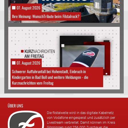
07. August 2026
Ihre Meinung: WunschTribute beim Filstalrock?
07. August 2026
Schwerer Auffahrunfall bei Hohenstadt, Einbruch in
Kindergarten in Bad Boll und weitere Meldungen - die
Kurznachrichten vom Freitag
ÜBER UNS
Die filstalwelle wird in das digitale Kabelnetz
von Vodafone eingespeist und zusätzlich per
Livestream verbreitet. Damit können im Kreis
Göppingen rund 256.000 Zuschauer die