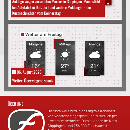
Anklage wegen versuchten Mordes in Göppingen, Mann stirbt
bei Autofahrt in Donzdorf und weitere Meldungen - die
Kurznachrichten vom Donnerstag
06. August 2026
Wetter: Überwiegend sonnig
ÜBER UNS
Die filstalwelle wird in das digitale Kabelnetz
von Vodafone eingespeist und zusätzlich per
Livestream verbreitet. Damit können im Kreis
Göppingen rund 256.000 Zuschauer die