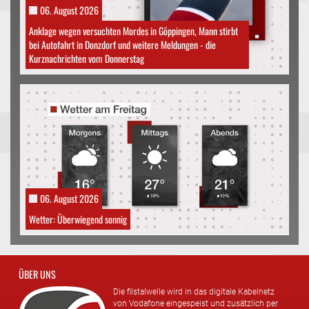
06. August 2026
Anklage wegen versuchten Mordes in Göppingen, Mann stirbt
bei Autofahrt in Donzdorf und weitere Meldungen - die
Kurznachrichten vom Donnerstag
06. August 2026
Wetter: Überwiegend sonnig
ÜBER UNS
Die filstalwelle wird in das digitale Kabelnetz
von Vodafone eingespeist und zusätzlich per