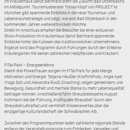
Im Kräuterhaus Sanct Bernhard steht die Zukunft Bad Ditzenbachs
im Mittelpunkt. Tourismusberater Tobias Klöpf von PROJECT M
München gibt spannende Einblicke in die neue Tourismus- und
Lebensraumstrategie und zeigt, wie sich Bad Ditzenbach in den
kommenden Jahren weiterentwickeln möchte.
Direkt im Anschluss erhalten die Besucher bei einer exklusiven
Show-Produktion im Kräuterhaus Sanct Bernhard spannende
Einblicke hinter die Kulissen des traditionsreichen Unternehmens.
Ergänzt wird das Programm durch Führungen durch den Erlebnis-
Kräutergarten mit seinen zahlreichen Heilpflanzen und Kräutern.
FiTal-Park – Energieerlebnis
Gleich drei Powerfrauen sorgen im FiTal-Park für jede Menge
Motivation und Energie: Tatjana Häußler (KraftImPuls), Angie Apel
(Yoga Sol) und Alexandra Ruoß (Coaching) zeigen gemeinsam, wie
Bewegung, Gesundheit und mentale Stärke zu mehr Lebensqualität
beitragen können. Anschließend führt Streuobstexperte August
Kottmann bei der Führung „Kraftquelle Streuobst“ durch den
Streuobst-Lehrpfad und vermittelt Wissenswertes über die
einzigartige Kulturlandschaft der Schwäbischen Alb.
Zwischen den Programmpunkten laden zahlreiche regionale Stände
entlang der Veranstaltungsroute zum Entdecken, Verweilen und