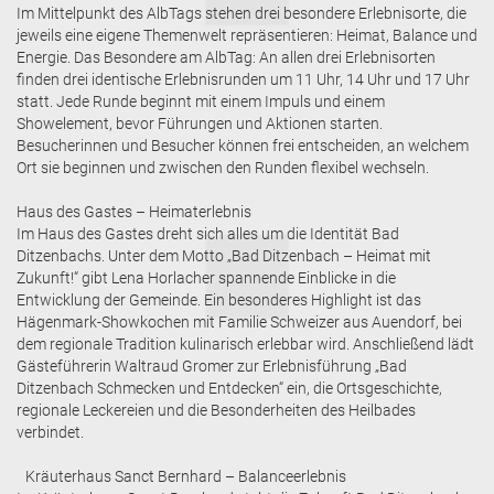
Im Mittelpunkt des AlbTags stehen drei besondere Erlebnisorte, die
jeweils eine eigene Themenwelt repräsentieren: Heimat, Balance und
Energie. Das Besondere am AlbTag: An allen drei Erlebnisorten
finden drei identische Erlebnisrunden um 11 Uhr, 14 Uhr und 17 Uhr
statt. Jede Runde beginnt mit einem Impuls und einem
Showelement, bevor Führungen und Aktionen starten.
Besucherinnen und Besucher können frei entscheiden, an welchem
Ort sie beginnen und zwischen den Runden flexibel wechseln.
Haus des Gastes – Heimaterlebnis
Im Haus des Gastes dreht sich alles um die Identität Bad
Ditzenbachs. Unter dem Motto „Bad Ditzenbach – Heimat mit
Zukunft!“ gibt Lena Horlacher spannende Einblicke in die
Entwicklung der Gemeinde. Ein besonderes Highlight ist das
Hägenmark-Showkochen mit Familie Schweizer aus Auendorf, bei
dem regionale Tradition kulinarisch erlebbar wird. Anschließend lädt
Gästeführerin Waltraud Gromer zur Erlebnisführung „Bad
Ditzenbach Schmecken und Entdecken“ ein, die Ortsgeschichte,
regionale Leckereien und die Besonderheiten des Heilbades
verbindet.
Kräuterhaus Sanct Bernhard – Balanceerlebnis