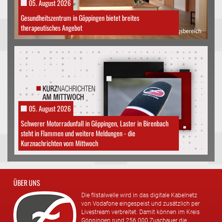
05. August 2026
Gesundheitszentrum in Göppingen bietet breites
therapeutisches Angebot
05. August 2026
Schwerer Motorradunfall in Göppingen, Laster in Birenbach
steht in Flammen und weitere Meldungen - die
Kurznachrichten vom Mittwoch
ÜBER UNS
Die filstalwelle wird in das digitale Kabelnetz
von Vodafone eingespeist und zusätzlich per
Livestream verbreitet. Damit können im Kreis
Göppingen rund 256.000 Zuschauer die