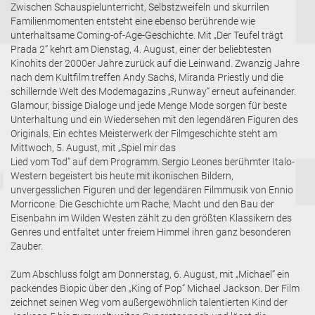
Zwischen Schauspielunterricht, Selbstzweifeln und skurrilen
Familienmomenten entsteht eine ebenso berührende wie
unterhaltsame Coming-of-Age-Geschichte. Mit „Der Teufel trägt
Prada 2“ kehrt am Dienstag, 4. August, einer der beliebtesten
Kinohits der 2000er Jahre zurück auf die Leinwand. Zwanzig Jahre
nach dem Kultfilm treffen Andy Sachs, Miranda Priestly und die
schillernde Welt des Modemagazins „Runway“ erneut aufeinander.
Glamour, bissige Dialoge und jede Menge Mode sorgen für beste
Unterhaltung und ein Wiedersehen mit den legendären Figuren des
Originals. Ein echtes Meisterwerk der Filmgeschichte steht am
Mittwoch, 5. August, mit „Spiel mir das
Lied vom Tod“ auf dem Programm. Sergio Leones berühmter Italo-
Western begeistert bis heute mit ikonischen Bildern,
unvergesslichen Figuren und der legendären Filmmusik von Ennio
Morricone. Die Geschichte um Rache, Macht und den Bau der
Eisenbahn im Wilden Westen zählt zu den größten Klassikern des
Genres und entfaltet unter freiem Himmel ihren ganz besonderen
Zauber.
Zum Abschluss folgt am Donnerstag, 6. August, mit „Michael“ ein
packendes Biopic über den „King of Pop“ Michael Jackson. Der Film
zeichnet seinen Weg vom außergewöhnlich talentierten Kind der