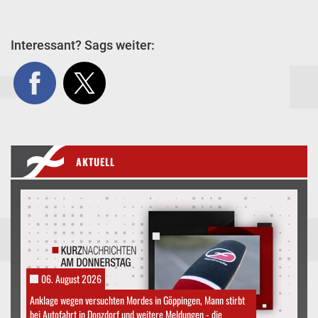
Interessant? Sags weiter:
AKTUELL
06. August 2026
Anklage wegen versuchten Mordes in Göppingen, Mann stirbt
bei Autofahrt in Donzdorf und weitere Meldungen - die