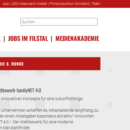
App
|
LED-Videowand mieten
|
Filmproduktion format42
|
Team
K
|
JOBS IM FILSTAL
|
MEDIENAKADEMIE
IE 8. RUNDE
ttbewerb familyNET 4.0
 innovativen Konzepte für eine zukunftsfähige
 Unternehmen schaffen es, Mitarbeitende langfristig zu
n einen Arbeitgeber besonders attraktiv? Antworten
ET 4.0 – Der Wettbewerb für eine moderne
 Mal stattfindet.