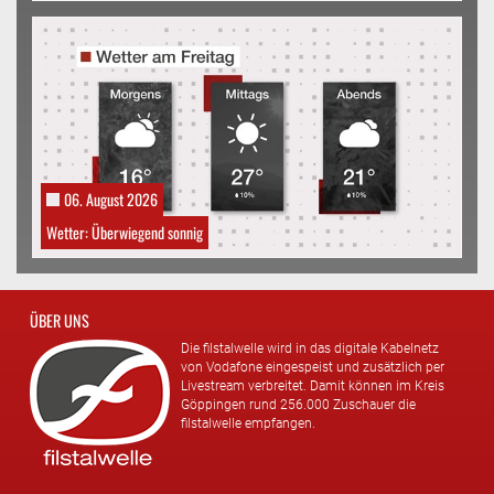
06. August 2026
Wetter: Überwiegend sonnig
ÜBER UNS
Die filstalwelle wird in das digitale Kabelnetz
von Vodafone eingespeist und zusätzlich per
Livestream verbreitet. Damit können im Kreis
Göppingen rund 256.000 Zuschauer die
filstalwelle empfangen.