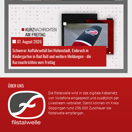
07. August 2026
Schwerer Auffahrunfall bei Hohenstadt, Einbruch in
Kindergarten in Bad Boll und weitere Meldungen - die
Kurznachrichten vom Freitag
ÜBER UNS
Die filstalwelle wird in das digitale Kabelnetz
von Vodafone eingespeist und zusätzlich per
Livestream verbreitet. Damit können im Kreis
Göppingen rund 256.000 Zuschauer die
filstalwelle empfangen.