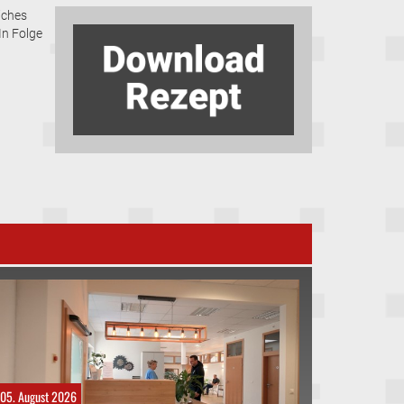
iches
In Folge
05. August 2026