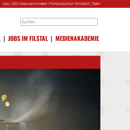
App
|
LED-Videowand mieten
|
Filmproduktion format42
|
Team
K
|
JOBS IM FILSTAL
|
MEDIENAKADEMIE