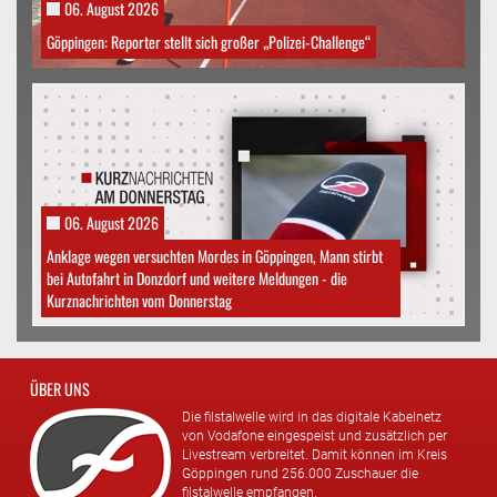
06. August 2026
Göppingen: Reporter stellt sich großer „Polizei-Challenge“
06. August 2026
Anklage wegen versuchten Mordes in Göppingen, Mann stirbt
bei Autofahrt in Donzdorf und weitere Meldungen - die
Kurznachrichten vom Donnerstag
ÜBER UNS
Die filstalwelle wird in das digitale Kabelnetz
von Vodafone eingespeist und zusätzlich per
Livestream verbreitet. Damit können im Kreis
Göppingen rund 256.000 Zuschauer die
filstalwelle empfangen.