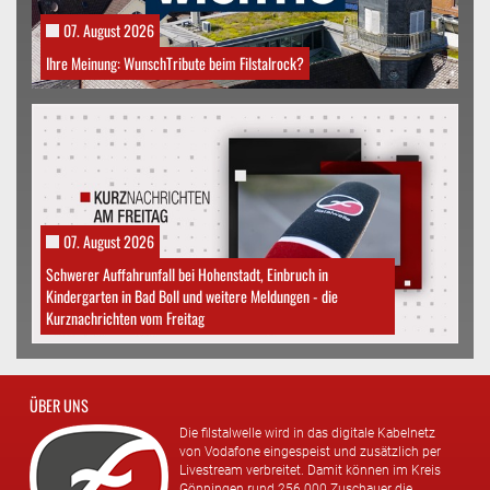
07. August 2026
Ihre Meinung: WunschTribute beim Filstalrock?
07. August 2026
Schwerer Auffahrunfall bei Hohenstadt, Einbruch in
Kindergarten in Bad Boll und weitere Meldungen - die
Kurznachrichten vom Freitag
ÜBER UNS
Die filstalwelle wird in das digitale Kabelnetz
von Vodafone eingespeist und zusätzlich per
Livestream verbreitet. Damit können im Kreis
Göppingen rund 256.000 Zuschauer die