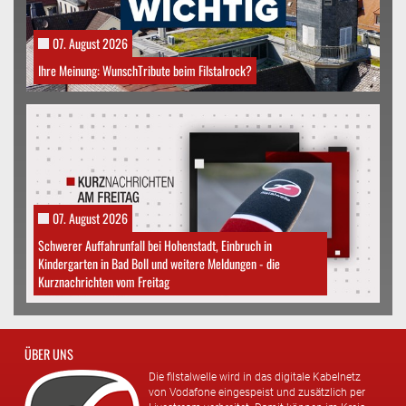
07. August 2026
Ihre Meinung: WunschTribute beim Filstalrock?
07. August 2026
Schwerer Auffahrunfall bei Hohenstadt, Einbruch in
Kindergarten in Bad Boll und weitere Meldungen - die
Kurznachrichten vom Freitag
ÜBER UNS
Die filstalwelle wird in das digitale Kabelnetz
von Vodafone eingespeist und zusätzlich per