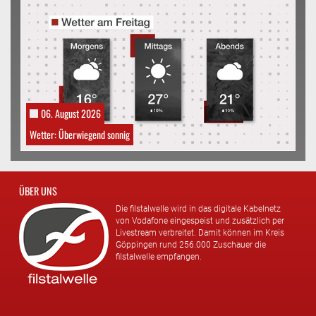
06. August 2026
Wetter: Überwiegend sonnig
ÜBER UNS
Die filstalwelle wird in das digitale Kabelnetz
von Vodafone eingespeist und zusätzlich per
Livestream verbreitet. Damit können im Kreis
Göppingen rund 256.000 Zuschauer die
filstalwelle empfangen.