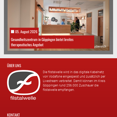
05. August 2026
Gesundheitszentrum in Göppingen bietet breites
therapeutisches Angebot
ÜBER UNS
Die filstalwelle wird in das digitale Kabelnetz
von Vodafone eingespeist und zusätzlich per
Livestream verbreitet. Damit können im Kreis
Göppingen rund 256.000 Zuschauer die
filstalwelle empfangen.
KONTAKT