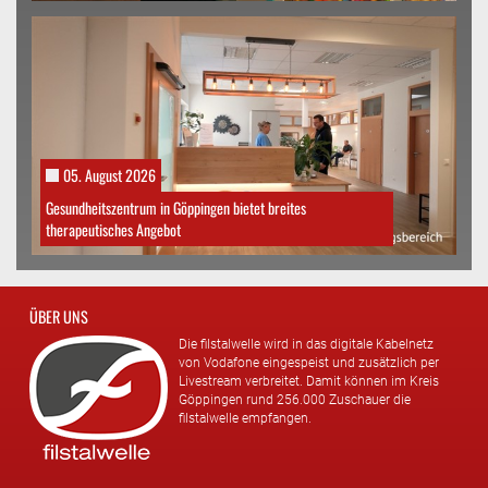
05. August 2026
Gesundheitszentrum in Göppingen bietet breites
therapeutisches Angebot
ÜBER UNS
Die filstalwelle wird in das digitale Kabelnetz
von Vodafone eingespeist und zusätzlich per
Livestream verbreitet. Damit können im Kreis
Göppingen rund 256.000 Zuschauer die
filstalwelle empfangen.