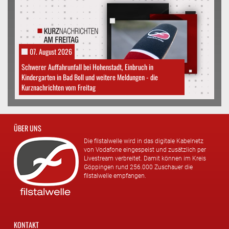
07. August 2026
Schwerer Auffahrunfall bei Hohenstadt, Einbruch in
Kindergarten in Bad Boll und weitere Meldungen - die
Kurznachrichten vom Freitag
ÜBER UNS
Die filstalwelle wird in das digitale Kabelnetz
von Vodafone eingespeist und zusätzlich per
Livestream verbreitet. Damit können im Kreis
Göppingen rund 256.000 Zuschauer die
filstalwelle empfangen.
KONTAKT