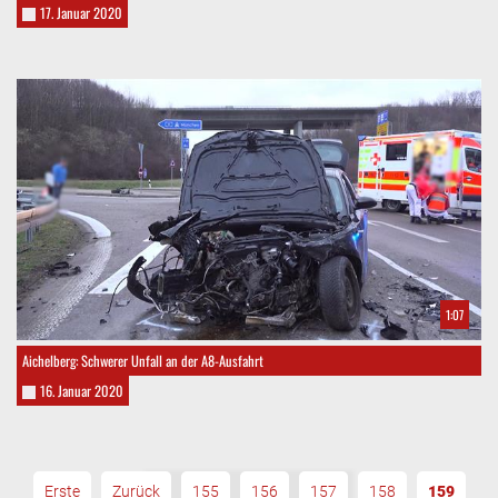
17. Januar 2020
1:07
Aichelberg: Schwerer Unfall an der A8-Ausfahrt
16. Januar 2020
Erste
Zurück
155
156
157
158
159