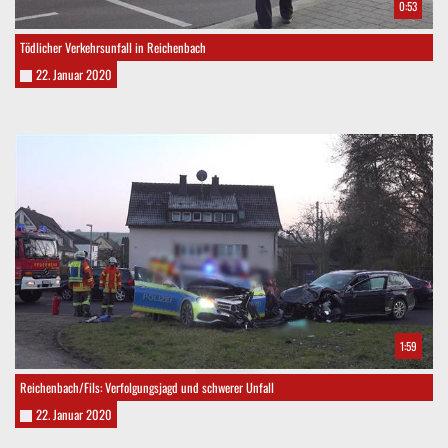
0:53
Tödlicher Verkehrsunfall in Reichenbach
22. Januar 2020
1:59
Reichenbach/Fils: Verfolgungsjagd und schwerer Unfall
22. Januar 2020