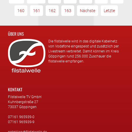
160
161
162
163
Nächste
Letzte
ÜBER UNS
Die filstalwelle wird in das digitale Kabelnetz
von Vodafone eingespeist und zusätzlich per
Livestream verbreitet. Damit können im Kreis
Göppingen rund 256.000 Zuschauer die
filstalwelle empfangen.
KONTAKT
Filstalwelle TV GmbH
Kuhnbergstraße 27
73037 Göppingen
07161 965939-0
07161 965939-9
redaktion@filstalwelle.de