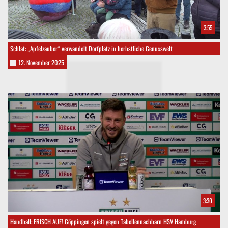
3:55
Schlat: „Apfelzauber“ verwandelt Dorfplatz in herbstliche Genusswelt
12. November 2025
3:30
Handball: FRISCH AUF! Göppingen spielt gegen Tabellennachbarn HSV Hamburg