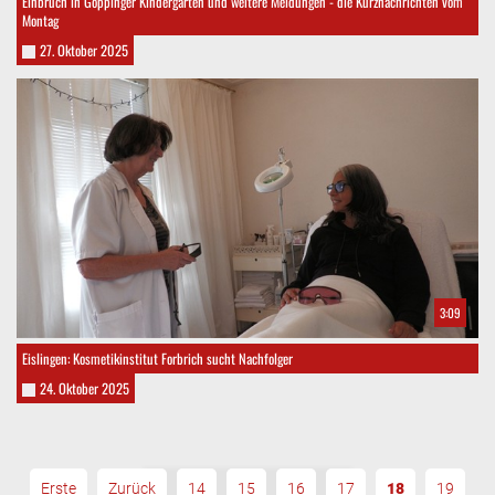
Einbruch in Göppinger Kindergarten und weitere Meldungen - die Kurznachrichten vom
Montag
27. Oktober 2025
3:09
Eislingen: Kosmetikinstitut Forbrich sucht Nachfolger
24. Oktober 2025
Erste
Zurück
14
15
16
17
18
19