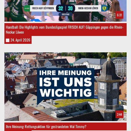
6:31
Handball: Die Highlights vom Bundesligaspiel FRISCH AUF! Göppingen gegen die Rhein-
Neckar Löwen
24. April 2026
2:44
Ihre Meinung: Rettungsaktion für gestrandeten Wal Timmy?