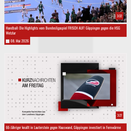
3:32
Handball: Die Highlights vom Bundesligaspiel FRISCH AUF! Göppingen gegen die HSG
Wetzlar
08. Mai 2026
3:27
66-Jähriger knallt in Lauterstein gegen Hauswand, Göppingen investiert in Fernwärme