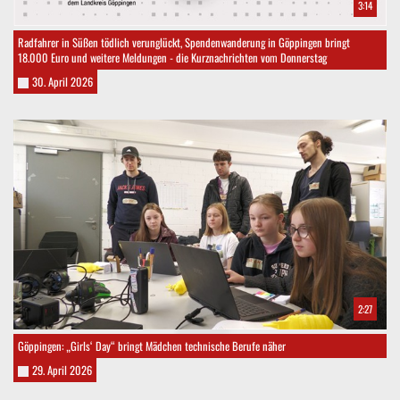
3:14
Radfahrer in Süßen tödlich verunglückt, Spendenwanderung in Göppingen bringt
18.000 Euro und weitere Meldungen - die Kurznachrichten vom Donnerstag
30. April 2026
2:27
Göppingen: „Girls‘ Day“ bringt Mädchen technische Berufe näher
29. April 2026