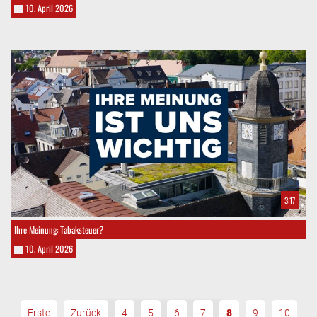
10. April 2026
3:17
Ihre Meinung: Tabaksteuer?
10. April 2026
Erste
Zurück
4
5
6
7
8
9
10