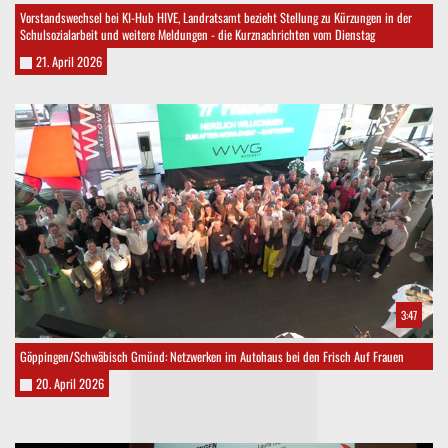
Vorstandswechsel bei KI-Hub HIVE, Landratsamt bezieht Stellung zu Kürzungen in der
Schulsozialarbeit und weitere Meldungen - die Kurznachrichten vom Dienstag
21. April 2026
3:47
Göppingen/Schwäbisch Gmünd: Netzwerken im Autohaus bei den Frisch Auf Frauen
20. April 2026