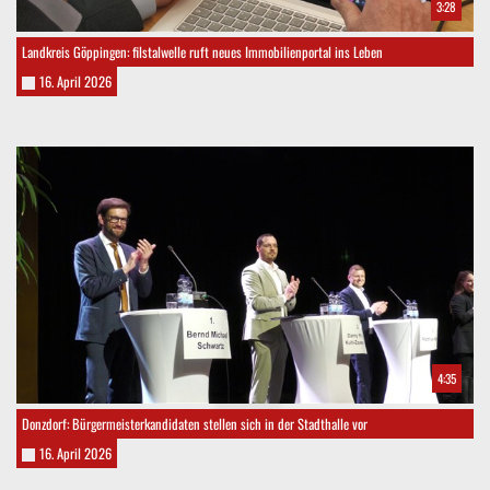
3:28
Landkreis Göppingen: filstalwelle ruft neues Immobilienportal ins Leben
16. April 2026
4:35
Donzdorf: Bürgermeisterkandidaten stellen sich in der Stadthalle vor
16. April 2026