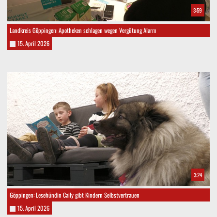
3:59
Landkreis Göppingen: Apotheken schlagen wegen Vergütung Alarm
15. April 2026
3:24
Göppingen: Lesehündin Caily gibt Kindern Selbstvertrauen
15. April 2026